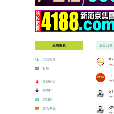
发布主题
最新回复
扑
全部主题
标签
十
免费彩金
曝光区
2
实战区
炸
交流专区