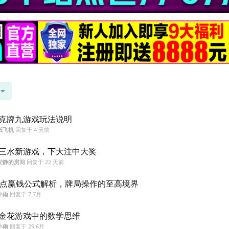
克牌九游戏玩法说明
纸飞机
回复于
4 天前
三水新游戏，下大注中大奖
安静的房间
回复于
22 天前
1点赢钱公式解析，牌局操作的至高境界
小雨
回复于
7 7月
金花游戏中的数学思维
小雨
回复于
29 6月