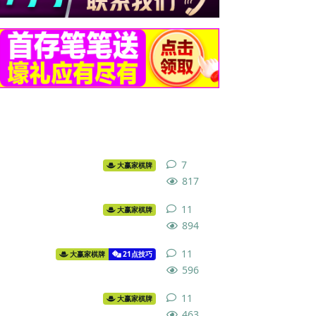
7
7
条回复
大赢家棋牌
817
11
11
条回复
大赢家棋牌
894
11
11
条回复
大赢家棋牌
21点技巧
596
11
11
条回复
大赢家棋牌
463