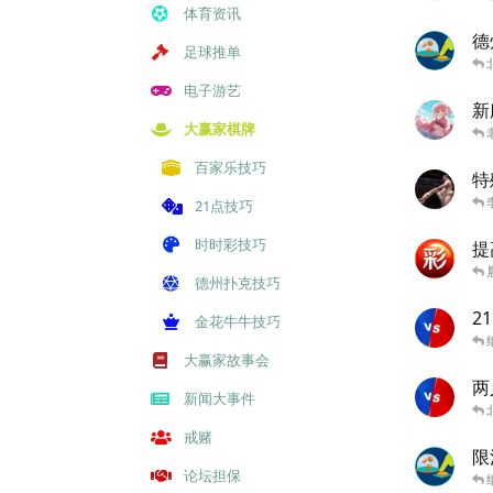
体育资讯
德
足球推单
电子游艺
新
大赢家棋牌
百家乐技巧
特
21点技巧
时时彩技巧
提
德州扑克技巧
2
金花牛牛技巧
大赢家故事会
两
新闻大事件
戒赌
限
论坛担保