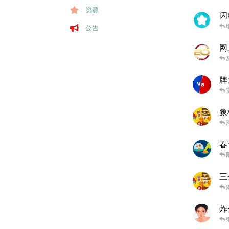
资源
闪
公告
网
牌
象
春
三
炸