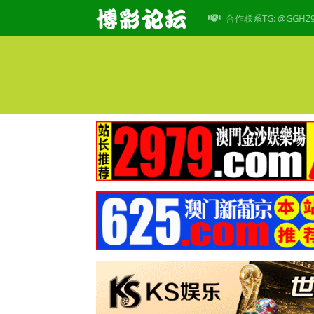
合作联系TG: @GGHZ