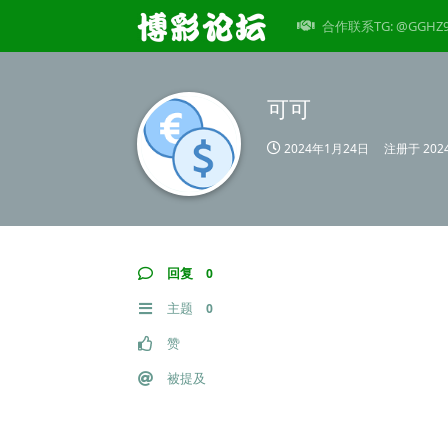
合作联系TG: @GGHZ
可可
2024年1月24日
注册于
20
回复
0
主题
0
赞
被提及