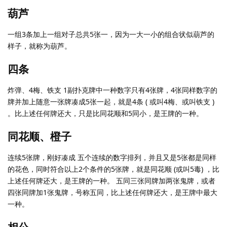
葫芦
一组3条加上一组对子总共5张一，因为一大一小的组合状似葫芦的
样子，就称为葫芦。
四条
炸弹、4梅、铁支 1副扑克牌中一种数字只有4张牌，4张同样数字的
牌并加上随意一张牌凑成5张一起，就是4条 ( 或叫4梅、或叫铁支 )
。比上述任何牌还大，只是比同花顺和5同小，是王牌的一种。
同花顺、橙子
连续5张牌，刚好凑成 五个连续的数字排列，并且又是5张都是同样
的花色，同时符合以上2个条件的5张牌，就是同花顺 (或叫5毒) ，比
上述任何牌还大，是王牌的一种。 五同三张同牌加两张鬼牌，或者
四张同牌加1张鬼牌，号称五同，比上述任何牌还大，是王牌中最大
一种。