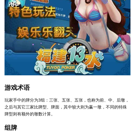
游戏术语
玩家手中的牌分为3组：三张、五张、五张，也称为前、中、后墩，
之后与其它三家比牌型、牌面，其中较大则为赢一墩，不同的特殊
牌型则有额外的墩数计算。
组牌