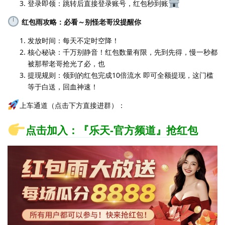
登录即领：跳转后直接登录账号，红包秒到账
红包雨攻略：必看～别怪老哥没提醒你
发放时间：每天不定时空降！
核心秘诀：千万别静音！红包数量有限，先到先得，慢一秒都
被那帮老哥抢光了必，也
提现规则：领到的红包完成10倍流水 即可全额提现，这门槛
等于白送，回血神速！
上车通道（点击下方直接进群）：
点击加入：『乐天-官方频道』抢红包