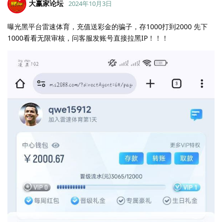
大赢家论坛
2024年10月3日
曝光黑平台雷速体育，充值送彩金的骗子，存1000打到2000 先下
1000看看无限审核，问客服发账号直接拉黑IP！！！