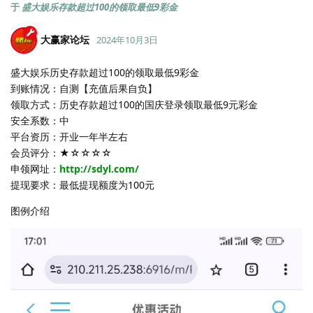
于
盛大娱乐存款超过100的领取最低9彩金
大赢家论坛
2024年10月3日
盛大娱乐历史存款超过100的领取最低9彩金
到账情况：自测【充值后果自负】
领取方式：历史存款超过100的国庆登录领取最低9元彩金
安全系数：中
平台资历：开业一年半左右
会员评分：★☆☆☆☆
申领网址：
http://sdyl.com/
提现要求：最低提现额度为100元
图例介绍