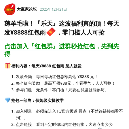
大赢家论坛
2025年12月21日
薅羊毛啦！『乐天』这波福利真的顶！每天
发¥8888红包雨
，零门槛人人可抢
点击加入『红包群』进群秒抢红包，先到先
得
福利内容：每天¥8888 红包雨 见人就发
发放金额：每日每场红包总额高达 ¥8888 元！
每个紅包奖励：最高可领¥88元，全看手气，人人可抢！
参与门槛：无条件！零门槛！只要在群里就能参与。
抢包三部曲：保姆级实操教学
加入频道：必须先进入TG官方频道 蹲点（不然连链接都看不
到）。
点击链接：看到不定时弹出的红包链接，火速点击乡乡