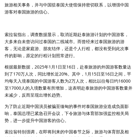
旅游相关事务，并与中国驻泰国大使馆保持密切联系，以增强中国
游客对泰国旅游的信心。
索拉翁指出，调查数据显示，取消近期赴泰旅游计划的中国游客，
大多来自未曾访问过泰国的二线城市。而曾经来过泰国旅游的游
客，无论是家庭游、朋友结伴，还是个人行程，都没有受到此次事
件的影响，原定的行程计划照常进行。
根据最新数据，2025年1月1日至16日，赴泰旅游的外国游客数量达
到了170万人次，同比增长近20%。其中，1月15日至16日之间，平
均每天入境泰国的中国游客人数为2万人次，相比以往每日约16000
至17000人的入境数量有所增加，这表明赴泰旅游的中国游客数量并
未减少，反而呈现出增长趋势。
为了防止近期中国演员被骗至缅甸的事件对泰国旅游业造成负面影
响，泰国总理已紧急召开会议，下令旅游与体育部加强监控相关局
势，进一步提升中国游客的信心。
索拉翁特别强调，在即将到来的中国春节之际，旅游与体育部及相