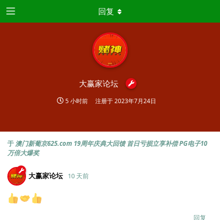
回复
大赢家论坛
5 小时前
注册于
2023年7月24日
于
澳门新葡京625.com 19周年庆典大回馈 首日亏损立享补偿 PG电子10
万倍大爆奖
大赢家论坛
10 天前
回复