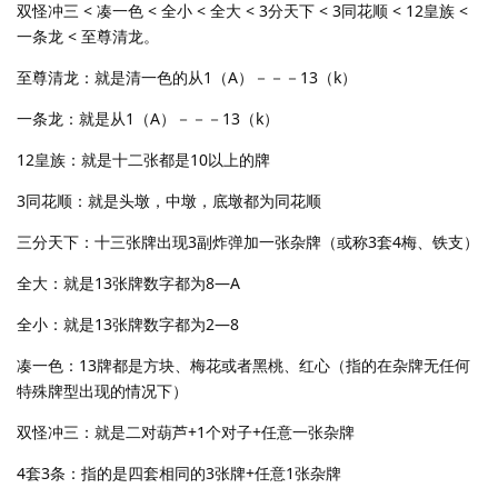
双怪冲三 < 凑一色 < 全小 < 全大 < 3分天下 < 3同花顺 < 12皇族 <
一条龙 < 至尊清龙。
至尊清龙：就是清一色的从1（A）－－－13（k）
一条龙：就是从1（A）－－－13（k）
12皇族：就是十二张都是10以上的牌
3同花顺：就是头墩，中墩，底墩都为同花顺
三分天下：十三张牌出现3副炸弹加一张杂牌（或称3套4梅、铁支）
全大：就是13张牌数字都为8—A
全小：就是13张牌数字都为2—8
凑一色：13牌都是方块、梅花或者黑桃、红心（指的在杂牌无任何
特殊牌型出现的情况下）
双怪冲三：就是二对葫芦+1个对子+任意一张杂牌
4套3条：指的是四套相同的3张牌+任意1张杂牌