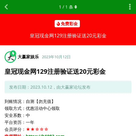
1
/
1
条
免费彩金
皇冠现金网129注册验证送20元彩金
大赢家娱乐
2023年10月12日
皇冠现金网129注册验证送20元彩金
发布日期：2023.10.12，由大赢家论坛发布
到账情况：自测【勿充值】
领取方式：优惠活动中心领取
安全系数：中
平台资历：一年
会员评分：
★★☆☆☆