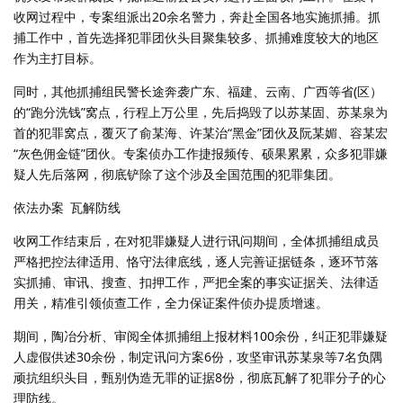
收网过程中，专案组派出20余名警力，奔赴全国各地实施抓捕。抓
捕工作中，首先选择犯罪团伙头目聚集较多、抓捕难度较大的地区
作为主打目标。
同时，其他抓捕组民警长途奔袭广东、福建、云南、广西等省(区）
的“跑分洗钱”窝点，行程上万公里，先后捣毁了以苏某固、苏某泉为
首的犯罪窝点，覆灭了俞某海、许某治“黑金”团伙及阮某媚、容某宏
“灰色佣金链”团伙。专案侦办工作捷报频传、硕果累累，众多犯罪嫌
疑人先后落网，彻底铲除了这个涉及全国范围的犯罪集团。
依法办案 瓦解防线
收网工作结束后，在对犯罪嫌疑人进行讯问期间，全体抓捕组成员
严格把控法律适用、恪守法律底线，逐人完善证据链条，逐环节落
实抓捕、审讯、搜查、扣押工作，严把全案的事实证据关、法律适
用关，精准引领侦查工作，全力保证案件侦办提质增速。
期间，陶冶分析、审阅全体抓捕组上报材料100余份，纠正犯罪嫌疑
人虚假供述30余份，制定讯问方案6份，攻坚审讯苏某泉等7名负隅
顽抗组织头目，甄别伪造无罪的证据8份，彻底瓦解了犯罪分子的心
理防线。