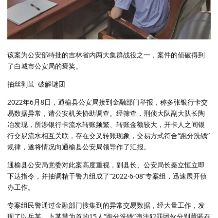
该案为公安部特批的吉林省内两大集群战役之一，案件的侦破得到
了白城市公安局的褒奖。
抽丝剥茧 破解谜团
2022年6月8日，通榆县公安局接到金融部门举报，称多张银行卡交
易数据异常，请公安机关协助调查。经筛查，刑侦大队副大队长陶
冶发现，所涉银行卡流水转账频繁、转账金额较大，开卡人之间银
行交易流水相互关联，存在交叉转账现象，交易方式符合“跑分洗钱”
规律，遂将情况向通榆县公安局领导作了汇报。
通榆县公安局党委对此案高度重视，副县长、公安局长秦立恒立即
下达指令，并抽调精干警力组成了“2022·6·08”专案组，迅速展开侦
办工作。
专案组民警通过金融部门搜集到的异常交易数据，经大量工作，发
现了以岳某、卜某慧为首的15人“跑分洗钱”违法犯罪团伙分别藏匿在