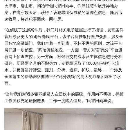
天津市、唐山市。陶冶带领民警田雨丰、许洪源随即展开异地办
案，在蹲守数天后，获得了该犯罪团伙成员的落脚点信息，随后迅
速收网，将该犯罪团伙一网打尽。
“在侦破了这起案件后，我们对相关电子证据进行了梳理，发现案件
背后涉及更大的‘跑分洗钱’平台，该平台所挂银行账户众多，涉及全
国各地金融部门。我们本着一查到底、不枉不纵的原则，对该平台
展开进一步侦查。”陶冶沉稳地说。一方面，警方对该“跑分”平台进
行网上侦查布控；另一方面，对银行交易流水及主体信息进行分析
研判。历经两个月的不懈努力，专案组调取了1000余份银行卡流
水，并反复进行筛查、甄别、分析、追踪、扩线，最终，一个涉及
全国范围的帮助网络赌博平台“跑分洗钱”的庞大犯罪集团浮出了水
面。
“当时我们对诸多犯罪嫌疑人在团伙中的层级、作用尚不明确，抓捕
工作欠缺充足证据链条，工作一度陷入僵局。”民警田雨丰说。