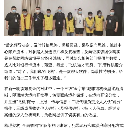
“后来领导决定，及时转换思路，另辟蹊径，采取逆向思维，跳过中
心账户流水，对参赌人员进行抽样反复核查，反向证实该团伙确实
是在帮助网络赌博平台‘跑分洗钱’，同时结合相关部门提供的数据，
逐人比对银行卡流水，落查、筛选，‘飞机’这才现身。”民警许洪源介
绍道，“对了，我们说的‘飞机’，是一款聊天软件，隐蔽性特别强，给
我们的侦办工作带来了很多困难。”
在新一轮纷繁复杂的对比中，一个三级“金字塔”犯罪结构模型逐渐清
晰，即顶端为境内开盘手，负责联络境外赌场，在境内开设分盘，
并注册“飞机”账号，上报、传导信息；二级代理负责拉人入伙“跑分”
操作；三级成员收购他人银行卡及提供银行卡持卡人信息。经过专
案组的深入分析研判，为收网提供了切实有力的依据。
梳理架构 全面收网“团伙架构明晰后，犯罪流程和成员利润分配方式