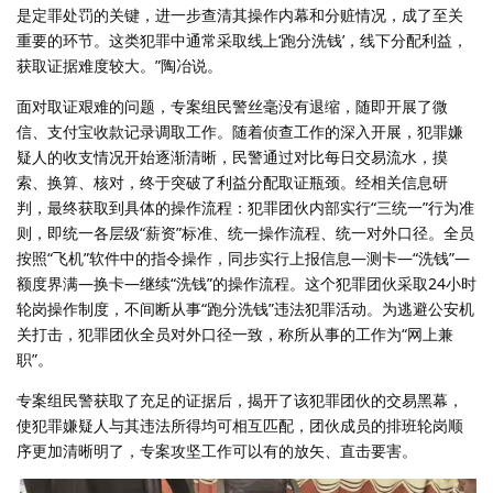
是定罪处罚的关键，进一步查清其操作内幕和分赃情况，成了至关
重要的环节。这类犯罪中通常采取线上‘跑分洗钱’，线下分配利益，
获取证据难度较大。”陶冶说。
面对取证艰难的问题，专案组民警丝毫没有退缩，随即开展了微
信、支付宝收款记录调取工作。随着侦查工作的深入开展，犯罪嫌
疑人的收支情况开始逐渐清晰，民警通过对比每日交易流水，摸
索、换算、核对，终于突破了利益分配取证瓶颈。经相关信息研
判，最终获取到具体的操作流程：犯罪团伙内部实行“三统一”行为准
则，即统一各层级“薪资”标准、统一操作流程、统一对外口径。全员
按照“飞机”软件中的指令操作，同步实行上报信息—测卡—“洗钱”—
额度界满—换卡—继续“洗钱”的操作流程。这个犯罪团伙采取24小时
轮岗操作制度，不间断从事“跑分洗钱”违法犯罪活动。为逃避公安机
关打击，犯罪团伙全员对外口径一致，称所从事的工作为“网上兼
职”。
专案组民警获取了充足的证据后，揭开了该犯罪团伙的交易黑幕，
使犯罪嫌疑人与其违法所得均可相互匹配，团伙成员的排班轮岗顺
序更加清晰明了，专案攻坚工作可以有的放矢、直击要害。