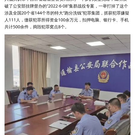
破了公安部挂牌督办的“2022·6·08”集群战役专案，一举打掉了这个
涉及全国20个省144个市的特大“跑分洗钱”犯罪集团，抓获犯罪嫌疑
人111人，缴获犯罪所得资金100余万元，扣押电脑、银行卡、手机
共计500余件，捣毁犯罪窝点8个。