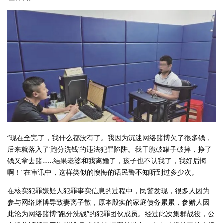
“现在全完了，我什么都没有了。我因为沉迷网络赌博欠了很多钱，
后来就落入了‘跑分洗钱’的违法犯罪陷阱。我干脆破罐子破摔，挣了
钱又拿去赌……结果老婆和我离婚了，孩子也不认我了，我好后悔
啊！”在审讯中，这样类似的懊悔的话民警不知听到过多少次。
在核实犯罪嫌疑人犯罪事实信息的过程中，民警发现，很多人因为
参与网络赌博导致妻离子散，原本殷实的家庭债务累累，参赌人因
此沦为网络赌博“跑分洗钱”的犯罪团伙成员。经过此次集群战役，公