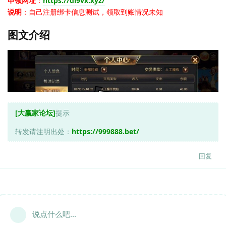
申领网址
：
https://di9vx.xyz/
说明
：自己注册绑卡信息测试，领取到账情况未知
图文介绍
[大赢家论坛]
提示
转发请注明出处：
https://999888.bet/
回复
说点什么吧...