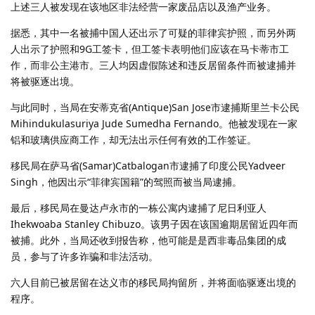
上述三人被发现在该地区非法经营一家废品店以及渔产业务。
据悉，其中一名被捕中国人还出示了可疑的菲律宾护照，而另外两
人出示了护照和9G工签卡，但工签卡表明他们应该在马卡蒂市工
作，而非公主港市。三人均因虚假陈述和违反居留条件而被逮捕并
将被驱逐出境。
与此同时，当局在安蒂克省(Antique)San Jose市逮捕斯里兰卡公民
Mihindukulasuriya Jude Sumedha Fernando。他被发现在一家
铝和玻璃供应商工作，却无法出示任何有效的工作签证。
移民局在萨马省(Samar)Catbalogan市逮捕了印度公民Yadveer
Singh，他因出示“菲律宾国籍”的驾照而被当局逮捕。
最后，移民局在曼达卢永市的一栋公寓内逮捕了尼日利亚人
Ihekwoaba Stanley Chibuzo。该男子因在该国逾期居留近四年而
被捕。此外，当局还收到报告称，他可能是是西非毒品集团的成
员，参与了许多诈骗和非法活动。
六人目前已被居留在达义市的移民局拘留所，并将面临驱逐出境的
程序。