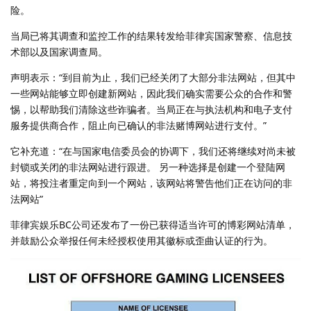
险。
当局已将其调查和监控工作的结果转发给菲律宾国家警察、信息技
术部以及国家调查局。
声明表示：“到目前为止，我们已经关闭了大部分非法网站，但其中
一些网站能够立即创建新网站，因此我们确实需要公众的合作和警
惕，以帮助我们清除这些诈骗者。当局正在与执法机构和电子支付
服务提供商合作，阻止向已确认的非法赌博网站进行支付。”
它补充道：“在与国家电信委员会的协调下，我们还将继续对尚未被
封锁或关闭的非法网站进行跟进。 另一种选择是创建一个登陆网
站，将投注者重定向到一个网站，该网站将警告他们正在访问的非
法网站”
菲律宾娱乐BC公司还发布了一份已获得适当许可的博彩网站清单，
并鼓励公众举报任何未经授权使用其徽标或歪曲认证的行为。