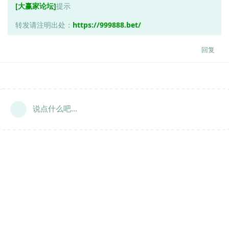
[大赢家论坛]
提示
转发请注明出处：
https://999888.bet/
回复
说点什么吧...