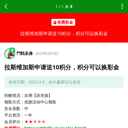
1
/
1
条
免费彩金
拉斯维加斯申请送10积分，积分可以换彩金
鬥戦圣佛
2023年9月9日
拉斯维加斯申请送10积分，积分可以换彩金
发布日期：2023.9.9，由大赢家论坛发布
到账情况：自测【勿充值】
领取方式：优惠活动中心领取
安全系数：中
平台资历：一年
会员评分：
★★☆☆☆