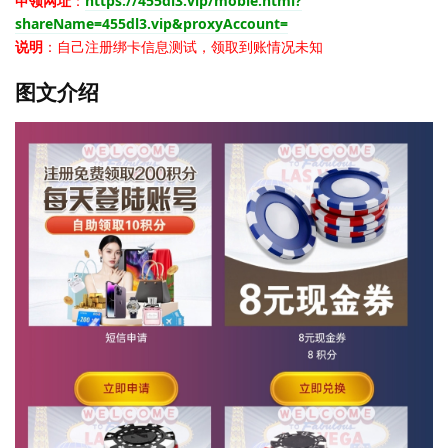
申领网址
：
https://455dl3.vip/mobie.html?
shareName=455dl3.vip&proxyAccount=
说明
：自己注册绑卡信息测试，领取到账情况未知
图文介绍