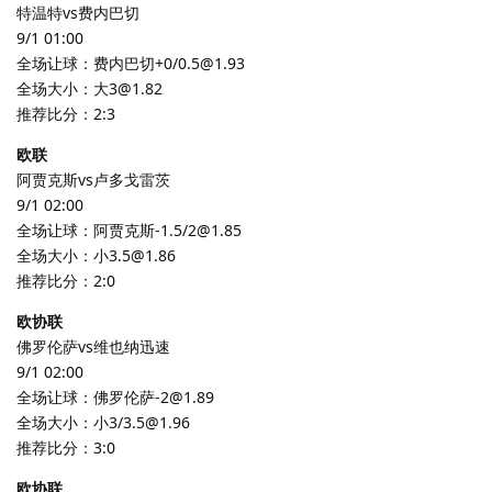
特温特vs费内巴切
9/1 01:00
全场让球：费内巴切+0/0.5@1.93
全场大小：大3@1.82
推荐比分：2:3
欧联
阿贾克斯vs卢多戈雷茨
9/1 02:00
全场让球：阿贾克斯-1.5/2@1.85
全场大小：小3.5@1.86
推荐比分：2:0
欧协联
佛罗伦萨vs维也纳迅速
9/1 02:00
全场让球：佛罗伦萨-2@1.89
全场大小：小3/3.5@1.96
推荐比分：3:0
欧协联