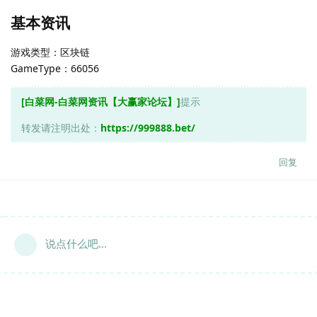
基本资讯
游戏类型：区块链
GameType：66056
[白菜网-白菜网资讯【大赢家论坛】]
提示
转发请注明出处：
https://999888.bet/
回复
说点什么吧...