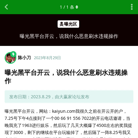
1
/
1
条
曝光区
曝光黑平台开云，说我什么恶意刷水违规操作
陈小刀
2023年8月29日
曝光黑平台开云，说我什么恶意刷水违规操
作
发布日期：2023.8.29，由大赢家论坛发布
曝光黑平台开云，网站：kaiyun.com我很久之前在开云开的户，
7.25号下午4点接到了一个00 66 91 556 7022的开云电话邀请，当
晚我充了1963进行娱乐，然后玩了几天大概爆了4500左右的奖我提
现了3000，剩下的继续在平台玩输掉了，然后隔了一阵8.25号我又