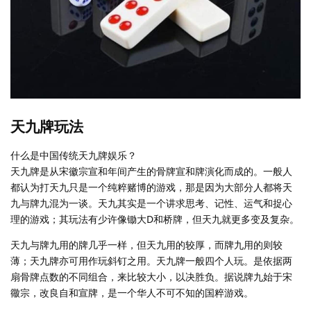
天九牌玩法
什么是中国传统天九牌娱乐？
天九牌是从宋徽宗宣和年间产生的骨牌宣和牌演化而成的。一般人
都认为打天九只是一个纯粹赌博的游戏，那是因为大部分人都将天
九与牌九混为一谈。天九其实是一个讲求思考、记性、运气和捉心
理的游戏；其玩法有少许像锄大D和桥牌，但天九就更多变及复杂。
天九与牌九用的牌几乎一样，但天九用的较厚，而牌九用的则较
薄；天九牌亦可用作玩斜钉之用。天九牌一般四个人玩。是依据两
扇骨牌点数的不同组合，来比较大小，以决胜负。据说牌九始于宋
幑宗，改良自和宣牌，是一个华人不可不知的国粹游戏。