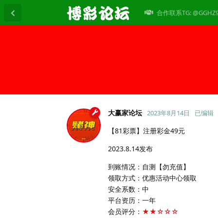
合作联系TG: @GGHZ
大赢家论坛
2023年8月14日
已编辑
【81彩票】注册彩金49元
2023.8.14发布
到账情况：自测【勿充值】
领取方式：优惠活动中心领取
安全系数：中
平台资历：一年
会员评分：
★★☆☆☆