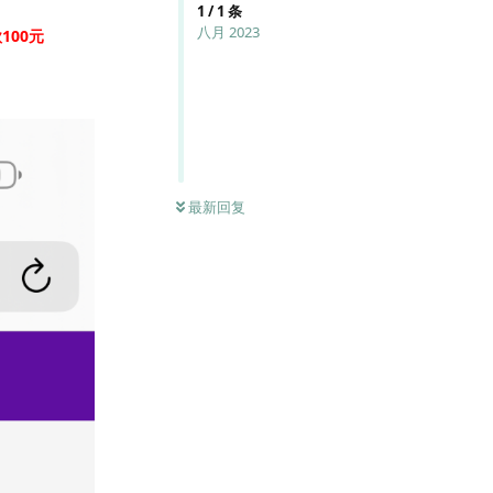
1
/
1
条
八月 2023
100元
最新回复