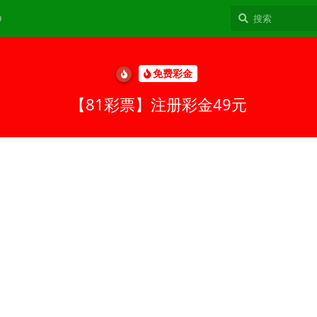
9
免费彩金
【81彩票】注册彩金49元