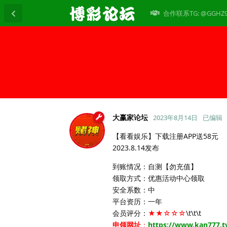
合作联系TG: @GGHZ
大赢家论坛
2023年8月14日
已编辑
【看看娱乐】下载注册APP送58元
2023.8.14发布
到账情况：自测【勿充值】
领取方式：优惠活动中心领取
安全系数：中
平台资历：一年
会员评分：
★★☆☆☆
\t\t\t
申领网址
：
https://www.kan777.t