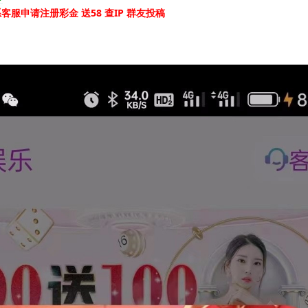
客服申请注册彩金 送58 查IP 群友投稿