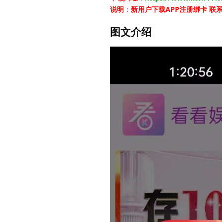
说明
：
新用户下载APP注册绑卡 联系
图文介绍