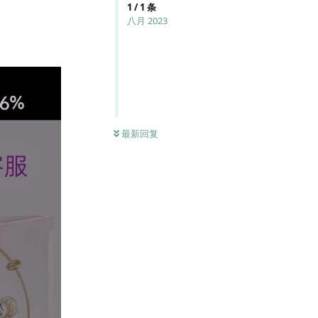
1
/
1
条
八月 2023
最新回复