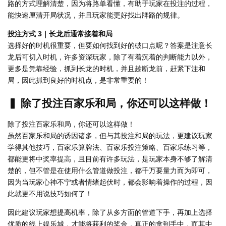
路的方式理解清楚，因为将路单看懂，有助于玩家在投注的过程，
能快速厘清开局状况，并且玩家能更好找出牌路的规律。
投注方式 3｜长龙后通常接着和局
选择好的时机很重要，但要如何找到好的破口点呢？答案是注意长
龙后可切入时机，许多资深玩家，除了有着沉着的判断能力以外，
更多是凭靠经验，抓到长龙的时机，并且趁断龙前，赶紧下注和
局，因此抓到良好的时机点，是非常重要的！
▍ 除了投注百家乐和局，你还可以这样做！
除了投注百家乐和局，你还可以这样做！
虽然百家乐和局的诱因诸多，但与其投注和局的玩法，更建议玩家
学得其他技巧，百家乐算牌法、百家乐投注策略、百家乐练习等，
都能更将中奖率提高，且目前有许多玩法，是玩家本身不够了解清
楚的，但不管是在使用什么管道做投注，都千万要量力而为即可，
因为当玩家心神不宁或者情绪起伏时，都会影响着操作的过程，因
此就更不用说技巧如何了！
因此建议玩家想提高机率，除了从多方面的管道下手，再加上选择
优质的线上娱乐城，才能将获利的奖金，真正的拿到手中，而其中