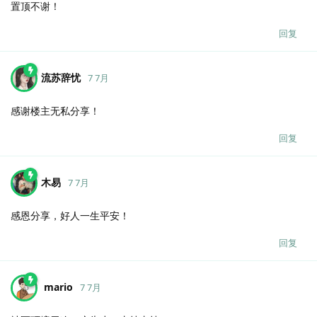
置顶不谢！
回复
流苏辞忧
7 7月
感谢楼主无私分享！
回复
木易
7 7月
感恩分享，好人一生平安！
回复
mario
7 7月