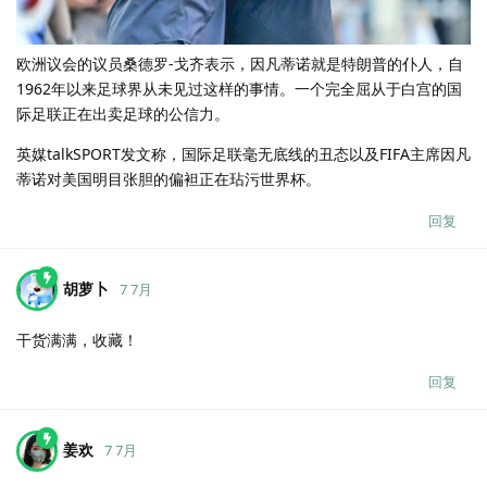
欧洲议会的议员桑德罗-戈齐表示，因凡蒂诺就是特朗普的仆人，自
1962年以来足球界从未见过这样的事情。一个完全屈从于白宫的国
际足联正在出卖足球的公信力。
英媒talkSPORT发文称，国际足联毫无底线的丑态以及FIFA主席因凡
蒂诺对美国明目张胆的偏袒正在玷污世界杯。
回复
胡萝卜
7 7月
干货满满，收藏！
回复
姜欢
7 7月