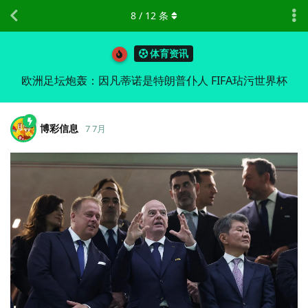
8
/
12
条
体育资讯
欧洲足坛炮轰：因凡蒂诺是特朗普仆人 FIFA玷污世界杯
博彩信息
7 7月