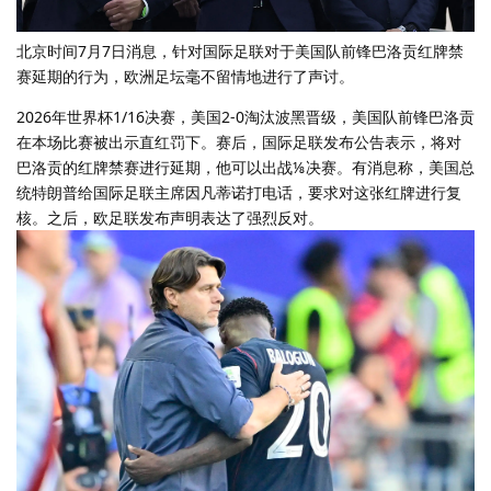
北京时间7月7日消息，针对国际足联对于美国队前锋巴洛贡红牌禁
赛延期的行为，欧洲足坛毫不留情地进行了声讨。
2026年世界杯1/16决赛，美国2-0淘汰波黑晋级，美国队前锋巴洛贡
在本场比赛被出示直红罚下。赛后，国际足联发布公告表示，将对
巴洛贡的红牌禁赛进行延期，他可以出战⅛决赛。有消息称，美国总
统特朗普给国际足联主席因凡蒂诺打电话，要求对这张红牌进行复
核。之后，欧足联发布声明表达了强烈反对。