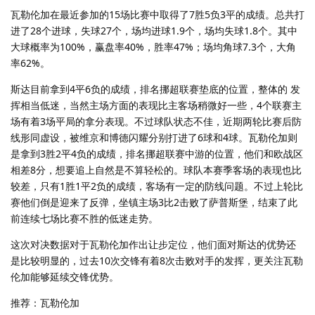
瓦勒伦加在最近参加的15场比赛中取得了7胜5负3平的成绩。总共打
进了28个进球，失球27个，场均进球1.9个，场均失球1.8个。其中
大球概率为100%，赢盘率40%，胜率47%；场均角球7.3个，大角
率62%。
斯达目前拿到4平6负的成绩，排名挪超联赛垫底的位置，整体的 发
挥相当低迷，当然主场方面的表现比主客场稍微好一些，4个联赛主
场有着3场平局的拿分表现。不过球队状态不佳，近期两轮比赛后防
线形同虚设，被维京和博德闪耀分别打进了6球和4球。瓦勒伦加则
是拿到3胜2平4负的成绩，排名挪超联赛中游的位置，他们和欧战区
相差8分，想要追上自然是不算轻松的。球队本赛季客场的表现也比
较差，只有1胜1平2负的成绩，客场有一定的防线问题。不过上轮比
赛他们倒是迎来了反弹，坐镇主场3比2击败了萨普斯堡，结束了此
前连续七场比赛不胜的低迷走势。
这次对决数据对于瓦勒伦加作出让步定位，他们面对斯达的优势还
是比较明显的，过去10次交锋有着8次击败对手的发挥，更关注瓦勒
伦加能够延续交锋优势。
推荐：瓦勒伦加