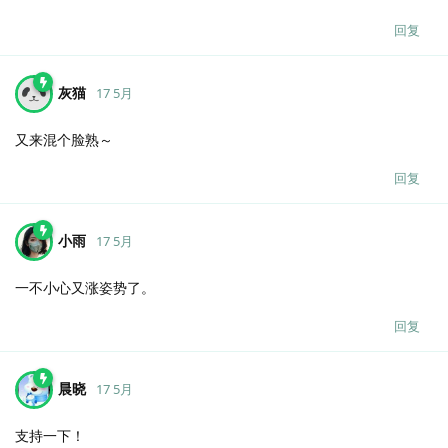
回复
灰猫
17 5月
又来混个脸熟～
回复
小雨
17 5月
一不小心又涨姿势了。
回复
晨晓
17 5月
支持一下！