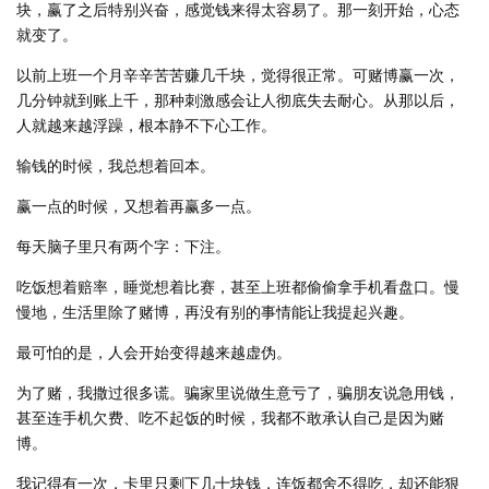
块，赢了之后特别兴奋，感觉钱来得太容易了。那一刻开始，心态
就变了。
以前上班一个月辛辛苦苦赚几千块，觉得很正常。可赌博赢一次，
几分钟就到账上千，那种刺激感会让人彻底失去耐心。从那以后，
人就越来越浮躁，根本静不下心工作。
输钱的时候，我总想着回本。
赢一点的时候，又想着再赢多一点。
每天脑子里只有两个字：下注。
吃饭想着赔率，睡觉想着比赛，甚至上班都偷偷拿手机看盘口。慢
慢地，生活里除了赌博，再没有别的事情能让我提起兴趣。
最可怕的是，人会开始变得越来越虚伪。
为了赌，我撒过很多谎。骗家里说做生意亏了，骗朋友说急用钱，
甚至连手机欠费、吃不起饭的时候，我都不敢承认自己是因为赌
博。
我记得有一次，卡里只剩下几十块钱，连饭都舍不得吃，却还能狠