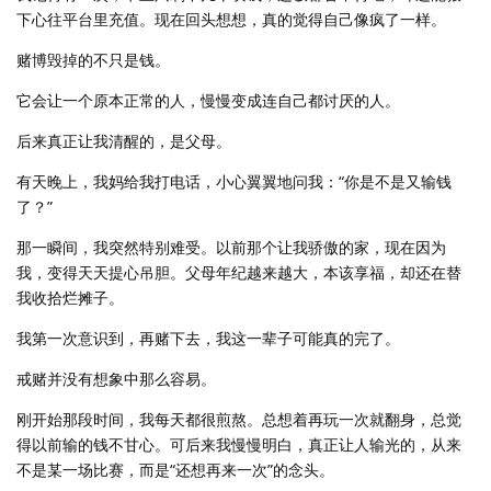
下心往平台里充值。现在回头想想，真的觉得自己像疯了一样。
赌博毁掉的不只是钱。
它会让一个原本正常的人，慢慢变成连自己都讨厌的人。
后来真正让我清醒的，是父母。
有天晚上，我妈给我打电话，小心翼翼地问我：“你是不是又输钱
了？”
那一瞬间，我突然特别难受。以前那个让我骄傲的家，现在因为
我，变得天天提心吊胆。父母年纪越来越大，本该享福，却还在替
我收拾烂摊子。
我第一次意识到，再赌下去，我这一辈子可能真的完了。
戒赌并没有想象中那么容易。
刚开始那段时间，我每天都很煎熬。总想着再玩一次就翻身，总觉
得以前输的钱不甘心。可后来我慢慢明白，真正让人输光的，从来
不是某一场比赛，而是“还想再来一次”的念头。