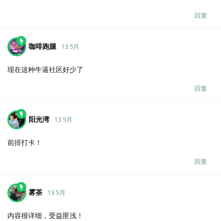
回复
咖啡跑腿
13 5月
现在这种牛逼社区好少了
回复
阳光湾
13 5月
前排打卡！
回复
雾茶
13 5月
内容很详细，受益匪浅！