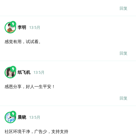
回复
李明
13 5月
感觉有用，试试看。
回复
纸飞机
13 5月
感恩分享，好人一生平安！
回复
晨晓
13 5月
社区环境干净，广告少，支持支持