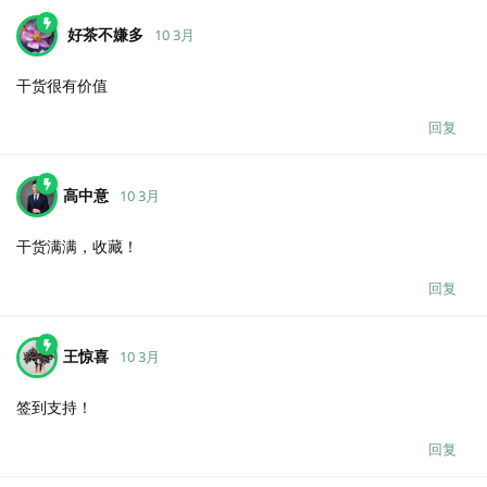
好茶不嫌多
10 3月
干货很有价值
回复
高中意
10 3月
干货满满，收藏！
回复
王惊喜
10 3月
签到支持！
回复