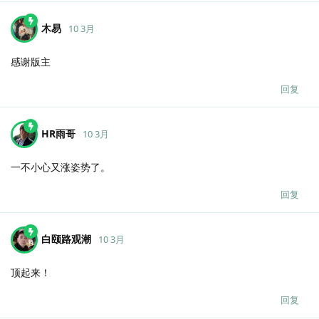
木易
10 3月
感谢版主
回复
HR雨哥
10 3月
一不小心又涨姿势了。
回复
白颐路观潮
10 3月
顶起来！
回复