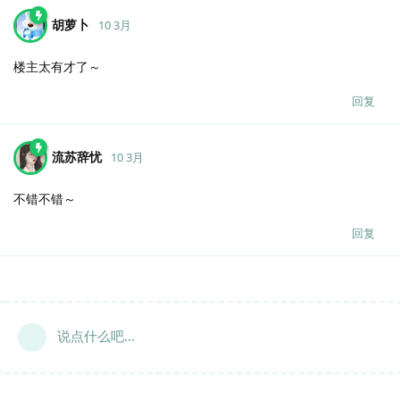
胡萝卜
10 3月
楼主太有才了～
回复
流苏辞忧
10 3月
不错不错～
回复
说点什么吧...