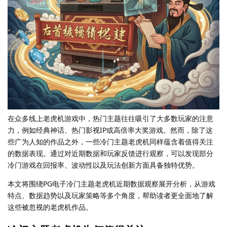
在众多线上老虎机游戏中，热门主题往往吸引了大多数玩家的注意
力，例如经典神话、热门影视IP或高倍率大奖游戏。然而，除了这
些广为人知的作品之外，一些冷门主题老虎机同样蕴含着值得关注
的数据表现。通过对近期数据和玩家反馈进行观察，可以发现部分
冷门游戏在回报率、波动性以及玩法创新方面具备独特优势。
本文将围绕PG电子冷门主题老虎机近期数据观察展开分析，从游戏
特点、数据趋势以及玩家策略等多个角度，帮助读者更全面地了解
这些被忽视的老虎机作品。