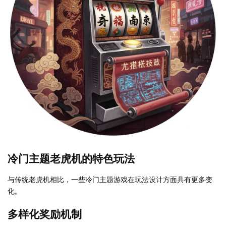
冷门主题老虎机的特色玩法
与传统老虎机相比，一些冷门主题游戏在玩法设计方面具有更多变
化。
多样化奖励机制