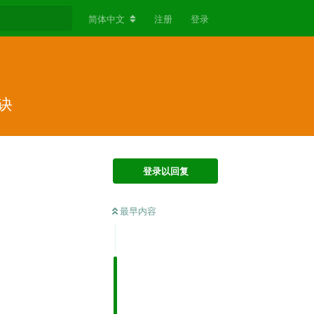
简体中文
注册
登录
诀
登录以回复
最早内容