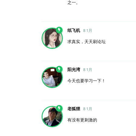
之一。
纸飞机
8 1月
求真实，天天刷论坛
阳光湾
8 1月
今天也要学习一下！
老狐狸
8 1月
有没有更刺激的