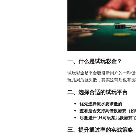
一、什么是试玩彩金？
试玩彩金是平台吸引新用户的一种促
玩几局后就失败，其实这背后也有技
二、选择合适的试玩平台
优先选择流水要求低的
查看是否支持高倍数游戏（如
尽量避开“只可玩某几款游戏”
三、提升通过率的实战策略