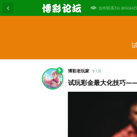
合作联系TG: @GGHZ
博彩老玩家
8 1月
试玩彩金最大化技巧—