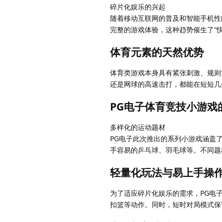
碎片化娱乐的兴起
随着移动互联网的普及和智能手机性
完整的游戏体验，这种趋势催生了“
体育元素的天然优势
体育类游戏本身具有紧张刺激、规则
还是网球的高速击打，都能在短短几
PG电子体育竞技小游戏
多样化的运动题材
PG电子此次推出的系列小游戏涵盖
手容易的乒乓球、羽毛球等。不同题
轻量化玩法与易上手操
为了适应碎片化娱乐的需求，PG电
扣篮等动作。同时，短时对局模式保证