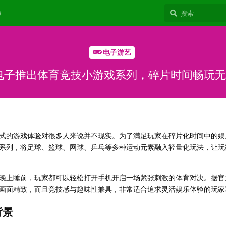
9
电子游艺
电子推出体育竞技小游戏系列，碎片时间畅玩
式的游戏体验对很多人来说并不现实。为了满足玩家在碎片化时间中的娱
系列，将足球、篮球、网球、乒乓等多种运动元素融入轻量化玩法，让玩
晚上睡前，玩家都可以轻松打开手机开启一场紧张刺激的体育对决。据官
画面精致，而且竞技感与趣味性兼具，非常适合追求灵活娱乐体验的玩家
背景