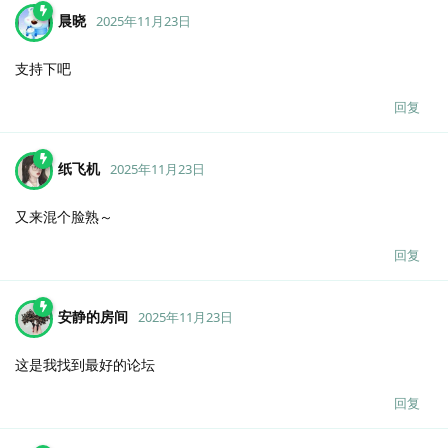
晨晓
2025年11月23日
支持下吧
回复
纸飞机
2025年11月23日
又来混个脸熟～
回复
安静的房间
2025年11月23日
这是我找到最好的论坛
回复