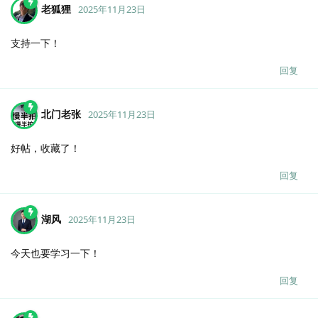
老狐狸
2025年11月23日
支持一下！
回复
北门老张
2025年11月23日
好帖，收藏了！
回复
湖风
2025年11月23日
今天也要学习一下！
回复