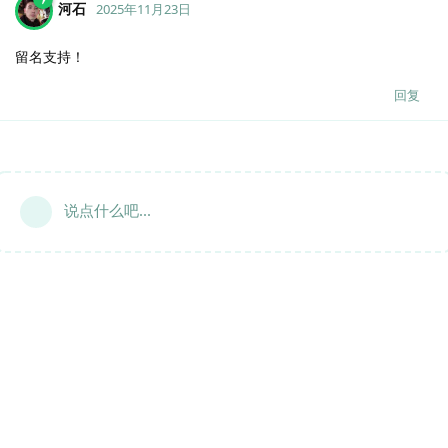
河石
2025年11月23日
留名支持！
回复
说点什么吧...