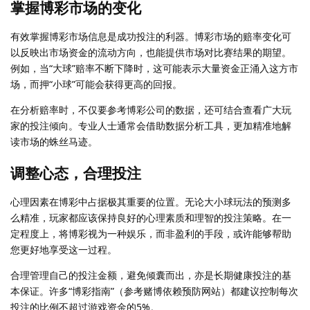
掌握博彩市场的变化
有效掌握博彩市场信息是成功投注的利器。博彩市场的赔率变化可
以反映出市场资金的流动方向，也能提供市场对比赛结果的期望。
例如，当“大球”赔率不断下降时，这可能表示大量资金正涌入这方市
场，而押“小球”可能会获得更高的回报。
在分析赔率时，不仅要参考博彩公司的数据，还可结合查看广大玩
家的投注倾向。专业人士通常会借助数据分析工具，更加精准地解
读市场的蛛丝马迹。
调整心态，合理投注
心理因素在博彩中占据极其重要的位置。无论大小球玩法的预测多
么精准，玩家都应该保持良好的心理素质和理智的投注策略。在一
定程度上，将博彩视为一种娱乐，而非盈利的手段，或许能够帮助
您更好地享受这一过程。
合理管理自己的投注金额，避免倾囊而出，亦是长期健康投注的基
本保证。许多“博彩指南”（参考赌博依赖预防网站）都建议控制每次
投注的比例不超过游戏资金的5%。