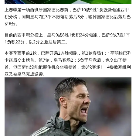
上赛季第一场西班牙国家德比赛前，巴萨10战9胜1负强势领跑西甲
积分榜，同期皇马7胜3平不败落后落后3分，输掉国家德比后落后巴
萨6分。
目前的西甲积分榜上，皇马9战8胜1负积24分领跑，巴萨9战7胜1平
1负积22分，以2分之差屈居第二。
本赛季西甲前2轮，巴萨开局2连胜领跑，第3轮客场1：1平弱旅巴列
卡诺后交出榜首。第7轮，皇马客场2：5负于马竞后，也交出了榜
首。但巴萨也没能把握住机会坐稳榜首，第8轮客场1：4惨败塞维利
亚又被皇马完成逆袭。