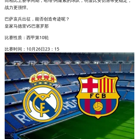
而相比上赛季同期，哈维·阿隆索的球队，明显比安切洛蒂更稳定，
战力更强悍。
巴萨哀兵出征，能否创造奇迹呢？
皇家马德里VS巴塞罗那
比赛性质：西甲第10轮
比赛时间：10月26日23：15