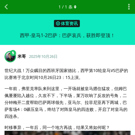
1
/
1
条
体育资讯
西甲-皇马1-2巴萨：巴萨哀兵，获胜即登顶！
米哥
2025年10月26日
世纪大战！万众瞩目的西班牙国家德比，西甲第10轮皇马VS巴萨的
比赛将于北京时间10月26日23：15上演。
一年前，弗里克率队来到这里，一开场就被皇马摁住猛攻，但姆巴
佩屡屡陷入越位，久攻不下，下半场，莱万吹响了反攻的号角，二
分钟梅开二度帮助巴萨两球领先，亚马尔、拉菲尼亚再下两城，巴
萨客场4：0碾压皇马，终结了对阵皇马的四连败，开启了对皇马的
四连杀。
时移事异，一年后，同一个地方再战，结果又将如何呢？