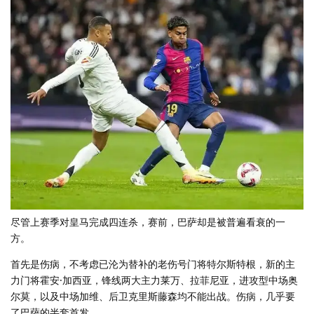
尽管上赛季对皇马完成四连杀，赛前，巴萨却是被普遍看衰的一
方。
首先是伤病，不考虑已沦为替补的老伤号门将特尔斯特根，新的主
力门将霍安·加西亚，锋线两大主力莱万、拉菲尼亚，进攻型中场奥
尔莫，以及中场加维、后卫克里斯藤森均不能出战。伤病，几乎要
了巴萨的半套首发。