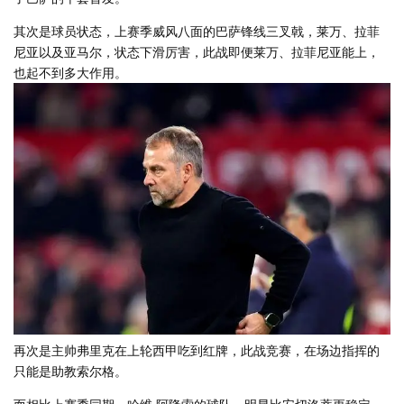
其次是球员状态，上赛季威风八面的巴萨锋线三叉戟，莱万、拉菲
尼亚以及亚马尔，状态下滑厉害，此战即便莱万、拉菲尼亚能上，
也起不到多大作用。
再次是主帅弗里克在上轮西甲吃到红牌，此战竞赛，在场边指挥的
只能是助教索尔格。