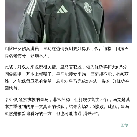
相比巴萨伤兵满员，皇马这边情况则要好得多，仅吕迪格、阿拉巴
两名老伤号，影响不大。
此战，对双方来说都很关键。皇马若获胜，领先优势将扩大到5分，
问鼎西甲，基本上就稳了。皇马能接受平局，巴萨却不能，必须获
胜，才能保留卫冕的希望，若能对皇马完成5连杀，将以1分优势夺
回榜首。
哈维·阿隆索执教的皇马，非常的稳，但打硬仗能力不行，马竞是其
本赛季碰到的第一支真正的强队，结果客场2：5惨败。此战，皇马
虽然是被普遍看好的一方，但也可能遭遇“滑铁卢”。
回复