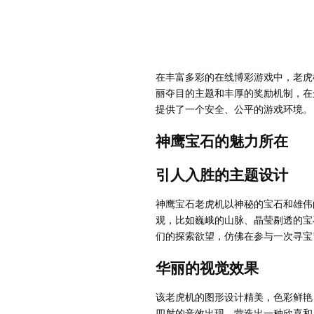
在丰富多彩的在线博彩游戏中，老虎
丽夺目的主题和丰厚的奖励机制，在
提供了一个安全、公平的游戏环境。
神鹰宝石的魅力所在
引人入胜的主题设计
神鹰宝石老虎机以神秘的宝石和雄伟
观，比如巍峨的山脉、晶莹剔透的宝
们的探索欲望，仿佛在参与一次寻宝
华丽的视觉效果
该老虎机的图形设计精美，色彩鲜艳
四射的音效出现，营造出一种欣喜和