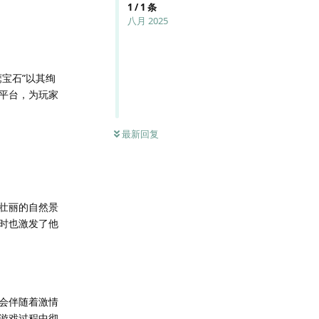
1
/
1
条
八月 2025
宝石”以其绚
平台，为玩家
最新回复
壮丽的自然景
时也激发了他
会伴随着激情
游戏过程中彻