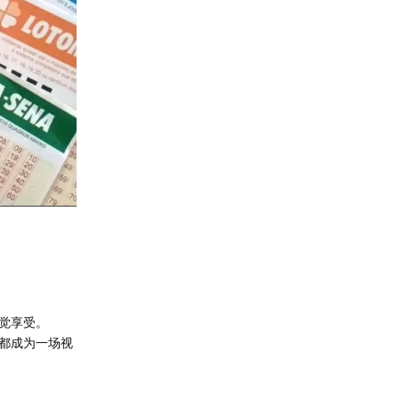
觉享受。
都成为一场视