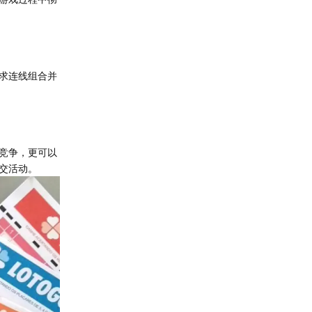
求连线组合并
竞争，更可以
交活动。