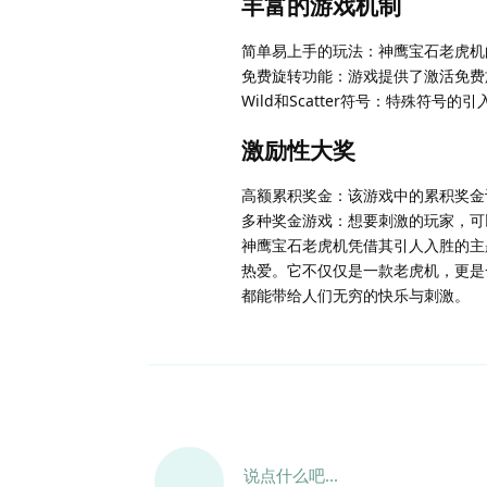
丰富的游戏机制
简单易上手的玩法：神鹰宝石老虎机
免费旋转功能：游戏提供了激活免费
Wild和Scatter符号：特殊符
激励性大奖
高额累积奖金：该游戏中的累积奖金
多种奖金游戏：想要刺激的玩家，可
神鹰宝石老虎机凭借其引人入胜的主
热爱。它不仅仅是一款老虎机，更是
都能带给人们无穷的快乐与刺激。
说点什么吧...