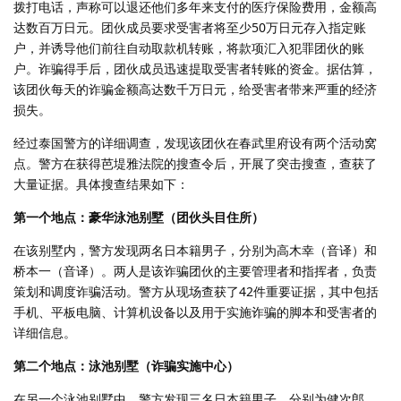
拨打电话，声称可以退还他们多年来支付的医疗保险费用，金额高
达数百万日元。团伙成员要求受害者将至少50万日元存入指定账
户，并诱导他们前往自动取款机转账，将款项汇入犯罪团伙的账
户。诈骗得手后，团伙成员迅速提取受害者转账的资金。据估算，
该团伙每天的诈骗金额高达数千万日元，给受害者带来严重的经济
损失。
经过泰国警方的详细调查，发现该团伙在春武里府设有两个活动窝
点。警方在获得芭堤雅法院的搜查令后，开展了突击搜查，查获了
大量证据。具体搜查结果如下：
第一个地点：豪华泳池别墅（团伙头目住所）
在该别墅内，警方发现两名日本籍男子，分别为高木幸（音译）和
桥本一（音译）。两人是该诈骗团伙的主要管理者和指挥者，负责
策划和调度诈骗活动。警方从现场查获了42件重要证据，其中包括
手机、平板电脑、计算机设备以及用于实施诈骗的脚本和受害者的
详细信息。
第二个地点：泳池别墅（诈骗实施中心）
在另一个泳池别墅中，警方发现三名日本籍男子，分别为健次郎