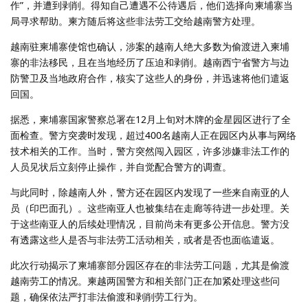
作”，并遭到剥削。得知自己遭遇不公待遇后，他们选择向柬埔寨当
局寻求帮助。柬方随后将这些非法劳工交给越南警方处理。
越南驻柬埔寨使馆也确认，涉案的越南人绝大多数为偷渡进入柬埔
寨的非法移民，且在当地经历了压迫和剥削。越南西宁省警方与边
防警卫及当地政府合作，核实了这些人的身份，并迅速将他们遣返
回国。
据悉，柬埔寨国家警察总署在12月上旬对木牌的金星园区进行了全
面检查。警方突袭时发现，超过400名越南人正在园区内从事与网络
技术相关的工作。当时，警方突然闯入园区，许多涉嫌非法工作的
人员见状后立刻停止操作，并自觉配合警方的调查。
与此同时，除越南人外，警方还在园区内发现了一些来自南亚的人
员（印巴面孔）。这些南亚人也被集结在走廊等待进一步处理。关
于这些南亚人的后续处理情况，目前尚未有更多公开信息。警方没
有透露这些人是否与非法劳工活动相关，或者是否也面临遣返。
此次行动揭示了柬埔寨部分园区存在的非法劳工问题，尤其是偷渡
越南劳工的情况。柬越两国警方和相关部门正在加紧处理这些问
题，确保依法严打非法偷渡和剥削劳工行为。