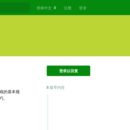
简体中文
注册
登录
登录以回复
最早内容
戏的基本规
巧。