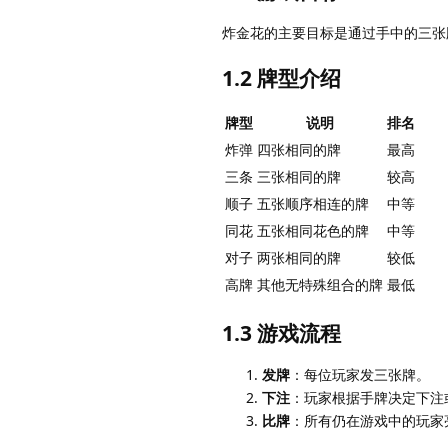
炸金花的主要目标是通过手中的三张
1.2 牌型介绍
牌型
说明
排名
炸弹
四张相同的牌
最高
三条
三张相同的牌
较高
顺子
五张顺序相连的牌
中等
同花
五张相同花色的牌
中等
对子
两张相同的牌
较低
高牌
其他无特殊组合的牌
最低
1.3 游戏流程
发牌
：每位玩家发三张牌。
下注
：玩家根据手牌决定下注
比牌
：所有仍在游戏中的玩家