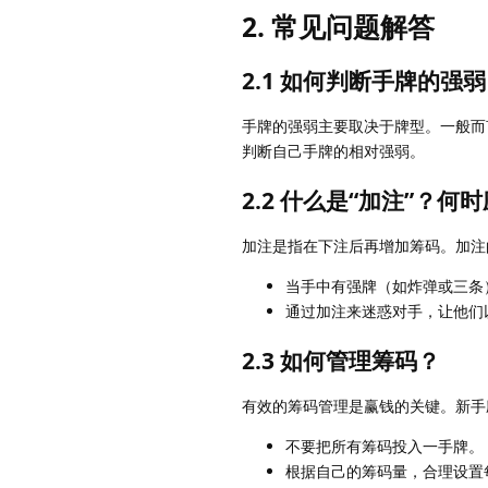
2. 常见问题解答
2.1 如何判断手牌的强
手牌的强弱主要取决于牌型。一般而
判断自己手牌的相对强弱。
2.2 什么是“加注”？何
加注是指在下注后再增加筹码。加注
当手中有强牌（如炸弹或三条
通过加注来迷惑对手，让他们
2.3 如何管理筹码？
有效的筹码管理是赢钱的关键。新手
不要把所有筹码投入一手牌。
根据自己的筹码量，合理设置