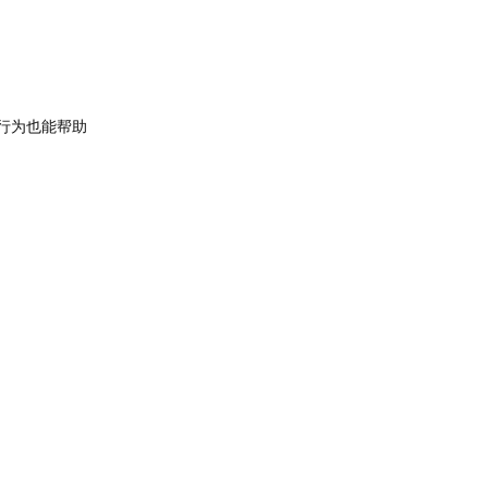
行为也能帮助