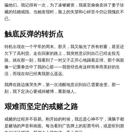
骗他们。我记得有一次，为了凑够赌资，我甚至偷偷卖掉了妻子珍
藏的结婚戒指。当她发现时，脸上的失望和心碎至今仍让我愧疚不
已。
触底反弹的转折点
转机出现在一个平常的周末。那天，我又输光了所有积蓄，甚至还
欠下了高利贷。走在回家的路上，我突然意识到自己已经走投无
路。就在那一刻，我看到了一对父子正开心地踢着足球。那个画面
像一记重拳击中了我的心脏——我曾经也有这样简单而美好的生
活，而现在却已经离我那么遥远。
我蹲在路边痛哭失声，第一次清醒地意识到自己需要改变。那一
刻，我下定决心要戒掉赌博，重新做人。
艰难而坚定的戒赌之路
戒赌的过程并不容易。刚开始的时候，我总是心神不宁，满脑子都
是赌场的声音和画面。每当看到广告牌上的彩票号码，或是听到朋