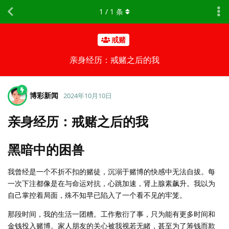
1
/
1
条
戒赌
亲身经历：戒赌之后的我
博彩新闻
2024年10月10日
亲身经历：戒赌之后的我
黑暗中的困兽
我曾经是一个不折不扣的赌徒，沉溺于赌博的快感中无法自拔。每
一次下注都像是在与命运对抗，心跳加速，肾上腺素飙升。我以为
自己掌控着局面，殊不知早已陷入了一个看不见的牢笼。
那段时间，我的生活一团糟。工作敷衍了事，只为能有更多时间和
金钱投入赌博。家人朋友的关心被我视若无睹，甚至为了筹钱而欺