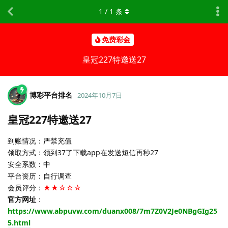
1
/
1
条
免费彩金
皇冠227特邀送27
博彩平台排名
2024年10月7日
皇冠227特邀送27
到账情况：严禁充值
领取方式：领到37了下载app在发送短信再秒27
安全系数：中
平台资历：自行调查
会员评分：
★★☆☆☆
官方网址
：
https://www.abpuvw.com/duanx008/7m7Z0V2Je0NBgGIg25
5.html