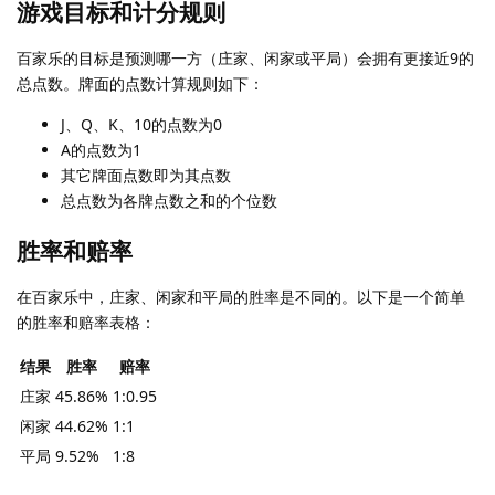
游戏目标和计分规则
百家乐的目标是预测哪一方（庄家、闲家或平局）会拥有更接近9的
总点数。牌面的点数计算规则如下：
J、Q、K、10的点数为0
A的点数为1
其它牌面点数即为其点数
总点数为各牌点数之和的个位数
胜率和赔率
在百家乐中，庄家、闲家和平局的胜率是不同的。以下是一个简单
的胜率和赔率表格：
结果
胜率
赔率
庄家
45.86%
1:0.95
闲家
44.62%
1:1
平局
9.52%
1:8