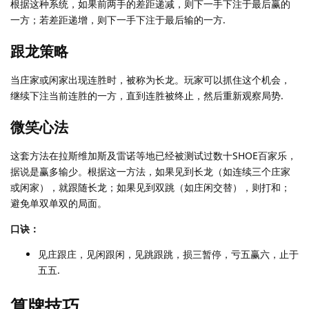
根据这种系统，如果前两手的差距递减，则下一手下注于最后赢的
一方；若差距递增，则下一手下注于最后输的一方.
跟龙策略
当庄家或闲家出现连胜时，被称为长龙。玩家可以抓住这个机会，
继续下注当前连胜的一方，直到连胜被终止，然后重新观察局势.
微笑心法
这套方法在拉斯维加斯及雷诺等地已经被测试过数十SHOE百家乐，
据说是赢多输少。根据这一方法，如果见到长龙（如连续三个庄家
或闲家），就跟随长龙；如果见到双跳（如庄闲交替），则打和；
避免单双单双的局面。
口诀：
见庄跟庄，见闲跟闲，见跳跟跳，损三暂停，亏五赢六，止于
五五.
算牌技巧