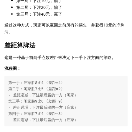
第一局：下注10元，输了
第二局：下注20元，输了
第三局：下注40元，赢了
通过这种方式，玩家可以赢回之前所有的损失，并获得10元的净利
润。
差距算牌法
这是一种基于前两手点数差距来决定下一手下注方向的策略。
流程图：
第一手：庄家胜8比4 (差距=4)

第二手：闲家胜7比5 (差距=2)

- 差距递减，下注最后赢的一方（闲家）

第三手：闲家胜9比0 (差距=9)

- 差距递增，下注最后输的一方（庄家）

第四手：庄家胜7比4 (差距=3)

- 差距递减，下注最后赢的一方（庄家）