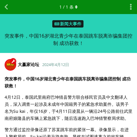
1
/
1
条
新闻大事件
突发事件，中国16岁湖北青少年在泰国跳车脱离诈骗集团控
制 成功获救！
大赢家论坛
2024年4月12日
突发事件，中国16岁湖北青少年在泰国跳车脱离诈骗集团控制 成功
获救！
4月12日，泰国武里南府巴坤猜县警方联合移民官员及中文翻译人
员，深入调查一起涉及未成年中国籍男子的紧急求助案件。该男子
名为Su kai，年仅16岁，于4月11日凌晨从一辆沿24号公路前往武里
南府娘隆县的车辆上紧急跳下，随后迅速跑入巴坤猜警察局求助。
警方通过监控录像还原了苏某跳车前的紧张一幕。录像显示，在进
入警察局前，Su kai沿着马路奔跑，显然在试图逃离之前的车辆。