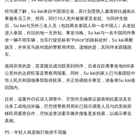
经沟通了解，Su kai来自中国湖北省，原计划受熟人邀请前往越南从
事服务员工作。然而，同行10人意外被驱逐至老挝。与同伴失散
后，Su kai与另外三名人员（包括两名泰国人和一名中国人）从老挝
进入泰国，对目的地一无所知。事发当晚，Su kai与一名中国同伴乘
坐一辆不明车辆，当车行驶至标有“Police”的路标处时，Su kai果断
跳车，并奔至马路对面的警察局求助。遗憾的是，其同伴未跟随跳
车。
值得庆幸的是，苏某随后成功联系到同伴，后者在距离事发地600多
公里外的达府旺藻县警察局报案。同时，Su kai的家人已与泰国驻中
华人民共和国领事馆取得联系，并正协调相关事宜，准备将Su kai接
回国内。
目前，该案件仍在深入调查中。尽管尚无确凿证据表明此案涉及非
法务工或电信诈骗，巴空猜警察局局长已指示调查人员与武里南府
移民局紧密合作，尽快追查涉案车辆并搜集更多线索，以揭示事实
真相。
PS：年轻人就是敢打敢拼不屈服