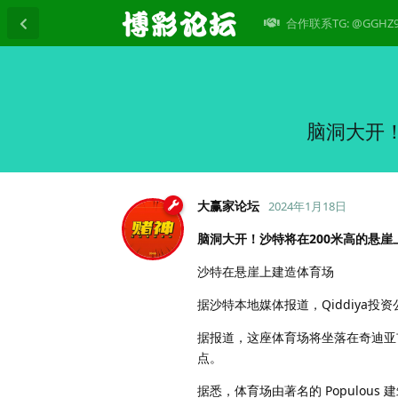
合作联系TG: @GGHZ
脑洞大开！
大赢家论坛
2024年1月18日
脑洞大开！沙特将在200米高的悬崖上
沙特在悬崖上建造体育场
据沙特本地媒体报道，Qiddiya投资
据报道，这座体育场将坐落在奇迪亚市
点。
据悉，体育场由著名的 Populou