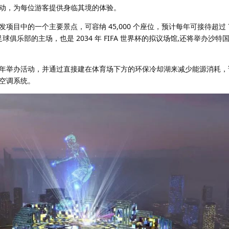
动，为每位游客提供身临其境的体验。
目中的一个主要景点，可容纳 45,000 个座位，预计每年可接待超过 7
Nassr 足球俱乐部的主场，也是 2034 年 FIFA 世界杯的拟议场馆,还将举办
年举办活动，并通过直接建在体育场下方的环保冷却湖来减少能源消耗，
空调系统。