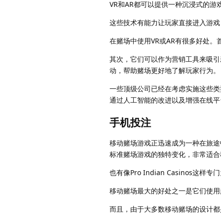
VR和AR都可以提供一种沉浸式的
这些技术有能力让玩家直接进入游戏
在赌场中使用VR或AR有很多好处
其次，它们可以作为营销工具来吸引
动，帮助赌场更好地了解玩家行为。
一些顶级公司已经在考虑实施这些类型的
通过人工智能的改进以及增强在线平
手机投注
移动赌场游戏正迅速成为一种在旅途
标准赌场游戏的独特变化，非常适合
也有像Pro Indian Casin
移动赌场最大的好处之一是它们使用
而且，由于大多数移动赌场的设计都