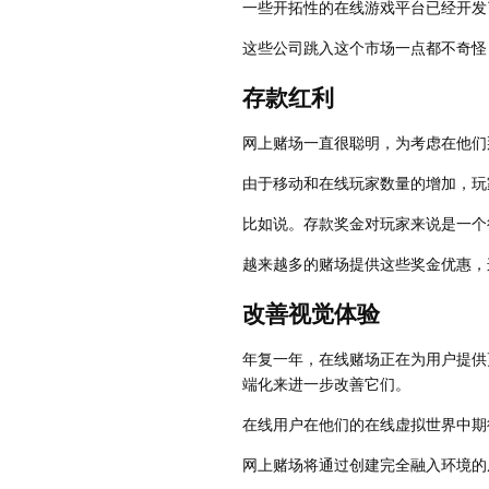
一些开拓性的在线游戏平台已经开发
这些公司跳入这个市场一点都不奇怪
存款红利
网上赌场一直很聪明，为考虑在他们
由于移动和在线玩家数量的增加，玩
比如说。存款奖金对玩家来说是一个
越来越多的赌场提供这些奖金优惠，
改善视觉体验
年复一年，在线赌场正在为用户提供
端化来进一步改善它们。
在线用户在他们的在线虚拟世界中期
网上赌场将通过创建完全融入环境的