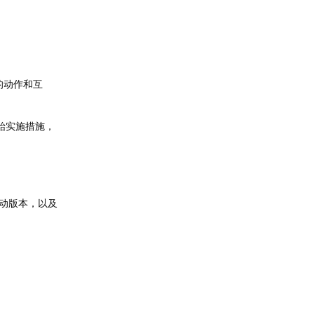
。
的动作和互
开始实施措施，
动版本，以及