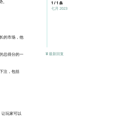
势。
1
/
1
条
七月 2023
长的市场，他
最新回复
的总得分的一
下注，包括
，让玩家可以