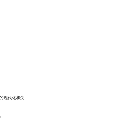
的现代化和尖
。