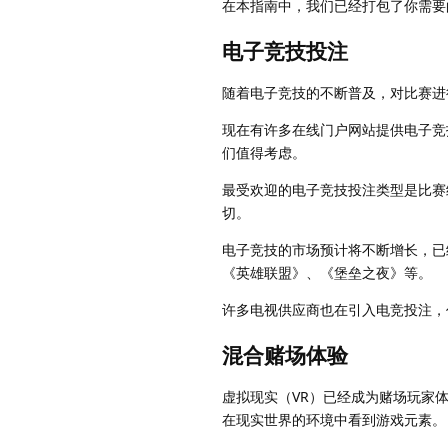
在本指南中，我们已经打包了你需要
电子竞技投注
随着电子竞技的不断普及，对比赛进
现在有许多在线门户网站提供电子竞
们值得考虑。
最受欢迎的电子竞技投注类型是比赛
切。
电子竞技的市场预计将不断增长，已
《英雄联盟》、《堡垒之夜》等。
许多电视供应商也在引入电竞投注，
混合赌场体验
虚拟现实（VR）已经成为赌场玩家
在现实世界的环境中看到游戏元素。