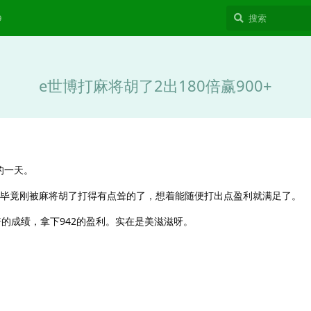
9
e世博打麻将胡了2出180倍赢900+
的一天。
，毕竟刚被麻将胡了打得有点耸的了，想着能随便打出点盈利就满足了。
倍的成绩，拿下942的盈利。实在是美滋滋呀。