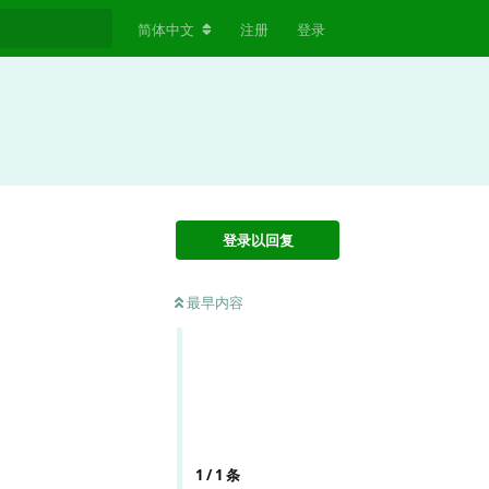
简体中文
注册
登录
登录以回复
最早内容
1
/
1
条