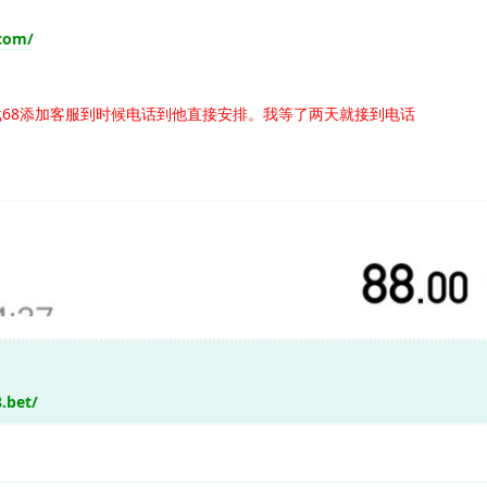
.com/
载68添加客服到时候电话到他直接安排。我等了两天就接到电话
.bet/