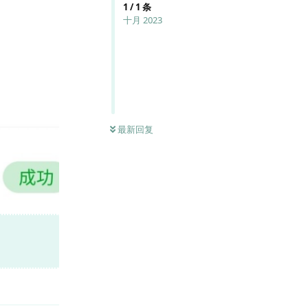
1
/
1
条
十月 2023
最新回复
回复