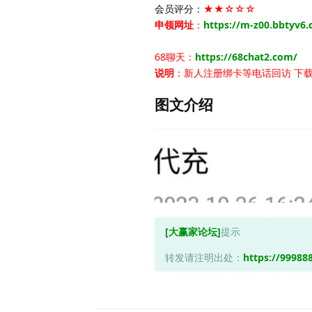
会员评分：
★★☆☆☆
申领网址
：
https://m-z00.bbtyv6
68聊天：
https://68chat2.com/
说明
：新人注册绑卡等电话回访 下
图文介绍
[大赢家论坛]
提示
转发请注明出处：
https://999888