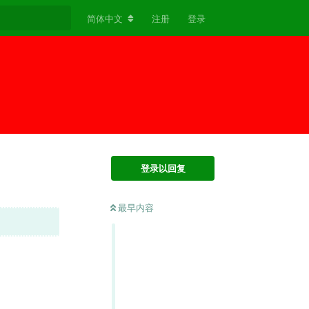
简体中文
注册
登录
登录以回复
最早内容