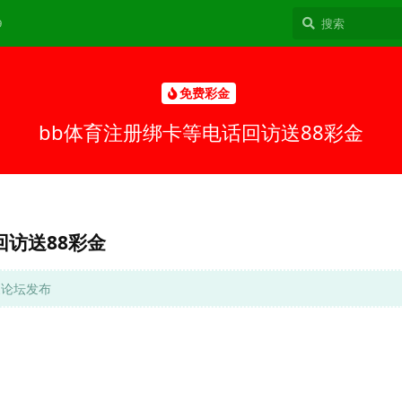
9
免费彩金
bb体育注册绑卡等电话回访送88彩金
回访送88彩金
赢家论坛发布